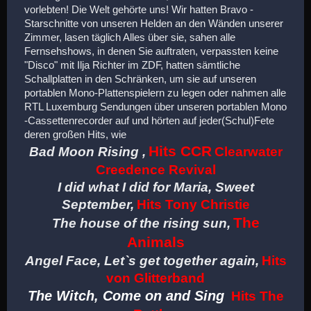
vorlebten! Die Welt gehörte uns! Wir hatten Bravo -
Starschnitte von unseren Helden an den Wänden unserer
Zimmer, lasen täglich Alles über sie, sahen alle
Fernsehshows, in denen Sie auftraten, verpassten keine
"Disco" mit Ilja Richter im ZDF, hatten sämtliche
Schallplatten in den Schränken, um sie auf unseren
portablen Mono-Plattenspielern zu legen oder nahmen alle
RTL Luxemburg Sendungen über unseren portablen Mono
-Cassettenrecorder auf und hörten auf jeder(Schul)Fete
deren großen Hits, wie
Hits CCR
Bad Moon Rising ,
Clearwater
Creedence Revival
I did what I did for Maria, Sweet
September,
Hits Tony Christie
The
The house of the rising sun,
Animals
Angel Face, Let`s get together again,
Hits
von Glitterband
The Witch, Come on and Sing
Hits The