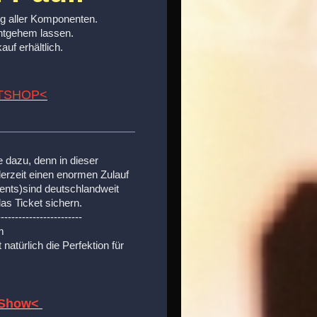
ng aller Komponenten.
entgehem lassen.
uf erhältlich.
TSHOP<
 dazu, denn in dieser
 derzeit einen enormen Zulauf
vents)sind deutschlandweit
as Ticket sichern.
------------------------
m
natürlich die Perfektion für
r Show<