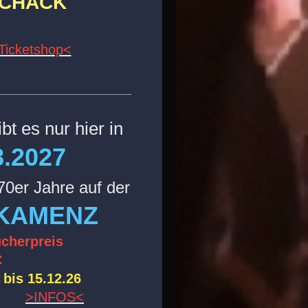
SCHACK
E
Ticketshop<
bt es nur hier in
.2027
70er Jahre auf der
KAMENZ
cherpreis
€
€
bis 15.12.26
!!!!
>INFOS<