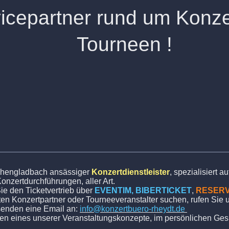
cepartner rund um Kon
rneen !
nchengladbach ansässiger
Konzertdienstleister
, spezialisiert 
nzertdurchführungen, aller Art.
Sie den Ticketvertrieb über
EVENTIM, BIBERTICKET
,
RESER
n Konzertpartner oder Tourneeveranstalter suchen, rufen Sie 
 senden eine Email an:
info@konzertbuero-rheydt.de
nen eines unserer Veranstaltungskonzepte, im persönlichen Ges