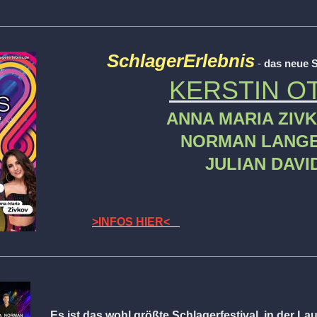
SchlagerErlebnis
-
das neue S
KERSTIN O
ANNA MARIA ZIV
NORMAN LANG
JULIAN D
>INFOS HIER<
Es ist das wohl größte Schlagerfestival in der Lau