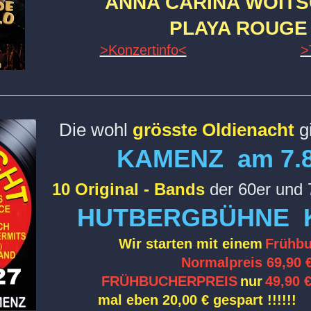
ANNA CARINA WOIT
PLAYA ROUG
>Konzertinfo<
>
Die wohl
grösste Oldienacht
gi
KAMENZ am 7.8
10 Original - Bands
der 60er und 
HUTBERGBÜHNE 
Wir starten mit einem
Frühbu
Normalpreis 69,90 
FRÜHBUCHERPREIS
nur
49,90 
mal eben 20,00 € gespart !!