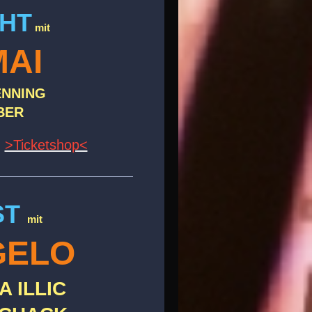
HT
mit
MAI
ENNING
BER
>​Ticketshop<
ST
mit
GELO
A ILLIC