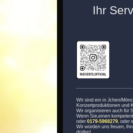
Ihr Servi
Tou
Wir sind ein in Jchen/Mö
Konzertproduktionen und Ko
Wir organisieren auch für 
Wenn Sie,einen kompetente
oder
0179-5968279
, oder
Wir würden uns freuen, Ih
dürfen!