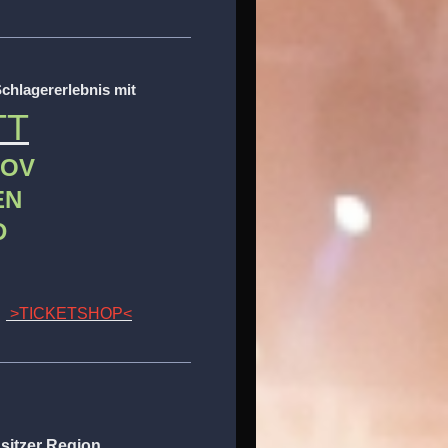
chlagererlebnis mit
TT
KOV
EN
AVID
>TICKETSHOP<
sitzer Region.