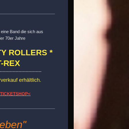
 eine Band die sich aus
er 70er Jahre
TY ROLLERS *
T-REX
-----------------------------
verkauf erhältlich.
>TICKETSHOP<
ieben"