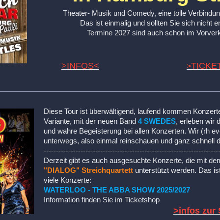
Theater- Musik und Comedy, eine tolle Verbindu
Das ist einmalig und sollten Sie sich nicht 
Termine 2027 sind auch schon im Vorverka
>INFOS<
TICKE
>
Diese Tour ist überwältigend, laufend kommen Konzerte
Variante, mit der neuen Band
4 SWEDES
, erleben wir
und wahre Begeisterung bei allen Konzerten. Wir (rh e
unterwegs, also einmal reinschauen und ganz schnell d
-----------------------------------------------------------------------
Derzeit gibt es auch ausgesuchte Konzerte, die mit de
"DIALOG"
Streichquartett
unterstützt werden. Das ist 
viele Konzerte:
WATERLOO - THE ABBA SHOW 2025/2027
Information finden Sie im Ticketshop
>infos zu