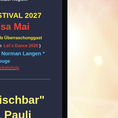
TIVAL 2027
ssa Mai
ls Überraschunggast
in
Let`s Dance 2026
)
* Norman Langen *
ouge
icketshop
fischbar"
 Pauli