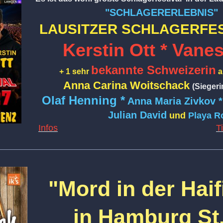
"SCHLAGERERLEBNIS"
LAUSITZER SCHLAGERFES
Kerstin Ott * Vane
bekannte Schweizerin
+ 1 sehr
a
Anna Carina Woitschack
(Sieger
Olaf Henning *
Anna Maria Zivkov 
Julian David
und
Playa R
Infos
T
"Mord in der Hai
in Hamburg St.