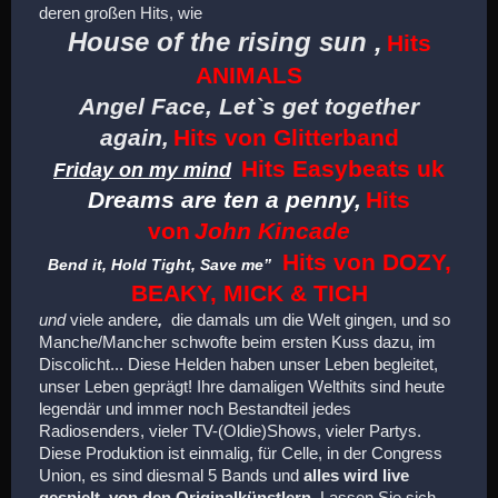
deren großen Hits, wie
House of the rising sun ,
Hits
ANIMALS
Angel Face, Let`s get together
again,
Hits von Glitterband
Hits Easybeats uk
Friday on my mind
Dreams are ten a penny,
Hits
von
John Kincade
Hits von DOZY,
Bend it, Hold Tight, Save me”
BEAKY, MICK & TICH
und
viele andere
,
die damals um die Welt gingen, und so
Manche/Mancher schwofte beim ersten Kuss dazu, im
Discolicht... Diese Helden haben unser Leben begleitet,
unser Leben geprägt! Ihre damaligen Welthits sind heute
legendär und immer noch Bestandteil jedes
Radiosenders, vieler TV-(Oldie)Shows, vieler Partys.
Diese Produktion ist einmalig, für Celle, in der Congress
Union, es sind diesmal 5 Bands und
alles wird live
gespielt, von den Originalkünstlern.
Lassen Sie sich