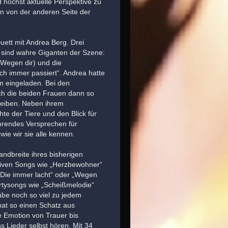
d höchst aktuelle Perspektive zu
n von der anderen Seite der
Duett mit Andrea Berg. Drei
 sind wahre Giganten der Szene:
Wegen dir) und die
h immer passiert“. Andrea hatte
m eingeladen. Bei den
h die beiden Frauen dann so
reiben. Neben ihrem
te der Tiere und den Blick für
ührendes Versprechen für
ie wir sie alle kennen.
andbreite ihres bisherigen
nsiven Songs wie „Herzbewohner“
„Die immer lacht“ oder „Wegen
Partysongs wie „Scheißmelodie“
gäbe noch so viel zu jedem
hat so einen Schatz aus
e Emotion von Trauer bis
 Lieder selbst hören. Mit 34