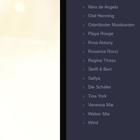
Nino de Angelo
Olaf Henning
Oderländer Musikanten
Playa Rouge
Ross Antony
Rosanna Rocci
Regina Thoss
Steffi & Bert
Safiya
Die Schäfer
Tina York
Vanessa Mai
Weber Mia
Wind