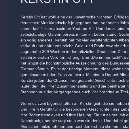
Kerstin Ott hat wohl eine der unwahrscheinlichsten Erfolgsge
deutschen Musiklandschaft je gegeben hat. Vor sechs Jahre
immer lacht“ zum absoluten Youtube-Hit. Und das zu einem 
selbstständige Malerin bereits mitten im Leben stand. Sech
ein völlig anderes. Kerstin hat mit vier veröffentlichten Alb
verkauft und dafür zahlreiche Gold- und Platin-Awards erhalte
sagenhafte 309 Wochen in den offiziellen Deutschen Charts
seit ihrer ersten Veröffentlichung. Und „Die immer lacht“, 
hat längst die höchstmögliche Auszeichnung des Bundesver
Diamant-Status. Es ist der richtige Moment, diese wahnsi
gemeinsam mit den Fans zu feiern. Mit einem Doppel-Albu
Kerstin jedem die Chance, ihre gesamte Geschichte noch e
lautet der Titel ihrer Zusammenstellung und sie beinhaltet 
Stationen aus der Vergangenheit auch vier brandneue Titel,
Wenn es zwei Eigenschaften an Kerstin gibt, die sie nebe
und ihrem Gefühl für die besonderen Geschichten des Leb
ihre Bodenständigkeit und ihre Haltung. Sie tut es mal mit
Nachdruck, aber sie sagt stets was sie denkt. Und dabei gel
Menschen mitzunehmen und nachdenklich zu stimmen, statt 