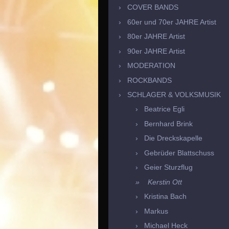
COVER BANDS
60er und 70er JAHRE Artist
80er JAHRE Artist
90er JAHRE Artist
MODERATION
ROCKBANDS
SCHLAGER & VOLKSMUSIK
Beatrice Egli
Bernhard Brink
Die Dreckskapelle
Gebrüder Blattschuss
Geier Sturzflug
Kerstin Ott
Kristina Bach
Markus
Michael Heck