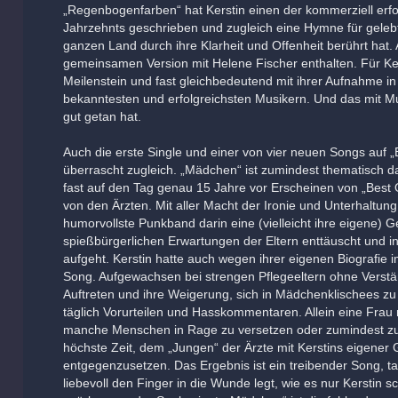
„Regenbogenfarben“ hat Kerstin einen der kommerziell erfo
Jahrzehnts geschrieben und zugleich eine Hymne für geleb
ganzen Land durch ihre Klarheit und Offenheit berührt hat. A
gemeinsamen Version mit Helene Fischer enthalten. Für Ker
Meilenstein und fast gleichbedeutend mit ihrer Aufnahme i
bekanntesten und erfolgreichsten Musikern. Und das mit Mu
gut getan hat.
Auch die erste Single und einer von vier neuen Songs auf „
überrascht zugleich. „Mädchen“ ist zumindest thematisch 
fast auf den Tag genau 15 Jahre vor Erscheinen von „Best O
von den Ärzten. Mit aller Macht der Ironie und Unterhaltu
humorvollste Punkband darin eine (vielleicht ihre eigene) 
spießbürgerlichen Erwartungen der Eltern enttäuscht und 
aufgeht. Kerstin hatte auch wegen ihrer eigenen Biografie
Song. Aufgewachsen bei strengen Pflegeeltern ohne Verstän
Auftreten und ihre Weigerung, sich in Mädchenklischees zu
täglich Vorurteilen und Hasskommentaren. Allein eine Frau
manche Menschen in Rage zu versetzen oder zumindest z
höchste Zeit, dem „Jungen“ der Ärzte mit Kerstins eigener
entgegenzusetzen. Das Ergebnis ist ein treibender Song, ta
liebevoll den Finger in die Wunde legt, wie es nur Kerstin s