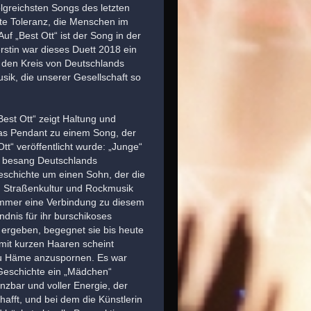
lgreichsten Songs des letzten
te Toleranz, die Menschen im
uf „Best Ott“ ist der Song in der
stin war dieses Duett 2018 ein
n den Kreis von Deutschlands
sik, die unserer Gesellschaft so
Best Ott“ zeigt Haltung und
das Pendant zu einem Song, der
tt“ veröffentlicht wurde: „Junge“
ng besang Deutschlands
Geschichte um einen Sohn, der die
in Straßenkultur und Rockmusik
 immer eine Verbindung zu diesem
dnis für ihr burschikoses
 ergeben, begegnet sie bis heute
 mit kurzen Haaren scheint
u Häme anzuspornen. Es war
 Geschichte ein „Mädchen“
nzbar und voller Energie, der
chafft, und bei dem die Künstlerin