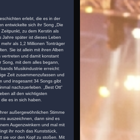
schichten erlebt, die es in der
n entwickelte sich ihr Song „Die
Zeitpunkt, zu dem Kerstin als
s Jahre später ist dieses Leben
en mehr als 1,2 Millionen Tonträger
n. Sie ist allein mit ihren Alben
 vertreten und damit konstant
der Song, mit dem alles begann,
bands Musikindustrie erreicht:
nnige Zeit zusammenzufassen und
m und insgesamt 34 Songs gibt
inmal nachzuerleben. „Best Ott“
neben all den wichtigsten
 die es in sich haben.
n ihrer außergewöhnlichen Stimme
ens auszeichnen, dann sind es
 einem Augenzwinkern und mal mit
ingt ihr noch das Kunststück,
sie vor den Kopf zu stoßen. Mit