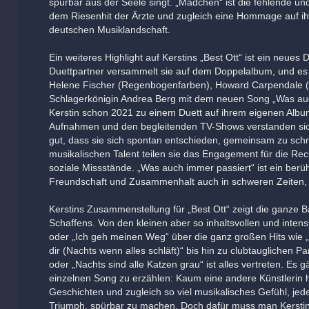
spürbar aus der Seele singt. „Mädchen“ ist die fehlende un
dem Riesenhit der Ärzte und zugleich eine Hommage auf ih
deutschen Musiklandschaft.
Ein weiteres Highlight auf Kerstins „Best Ott“ ist ein neues 
Duettpartner versammelt sie auf dem Doppelalbum, und es
Helene Fischer (Regenbogenfarben), Howard Carpendale (
Schlagerkönigin Andrea Berg mit dem neuen Song „Was auc
Kerstin schon 2021 zu einem Duett auf ihrem eigenen Albu
Aufnahmen und den begleitenden TV-Shows verstanden sic
gut, dass sie sich spontan entschieden, gemeinsam zu sch
musikalischen Talent teilen sie das Engagement für die Rech
soziale Missstände. „Was auch immer passiert“ ist ein ber
Freundschaft und Zusammenhalt auch in schweren Zeiten, w
Kerstins Zusammenstellung für „Best Ott“ zeigt die ganze B
Schaffens. Von den kleinen aber so inhaltsvollen und inte
oder „Ich geh meinen Weg“ über die ganz großen Hits wie 
dir (Nachts wenn alles schläft)“ bis hin zu clubtauglichen 
oder „Nachts sind alle Katzen grau“ ist alles vertreten. Es 
einzelnen Song zu erzählen: Kaum eine andere Künstlerin 
Geschichten und zugleich so viel musikalisches Gefühl, jed
Triumph, spürbar zu machen. Doch dafür muss man Kerstins