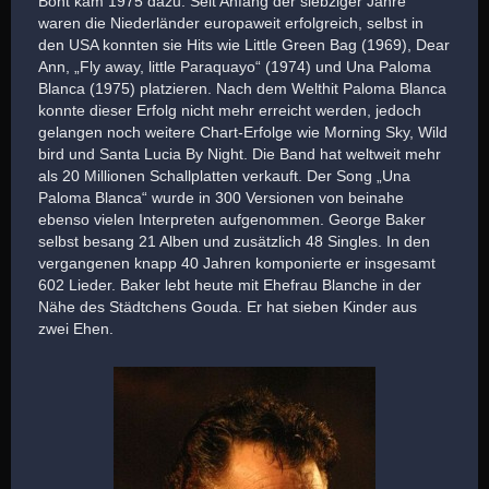
Bont kam 1975 dazu.
Seit Anfang der siebziger Jahre
waren die Niederländer europaweit erfolgreich, selbst in
den USA konnten sie Hits wie Little Green Bag (1969), Dear
Ann, „Fly away, little Paraquayo“ (1974) und Una Paloma
Blanca (1975) platzieren. Nach dem Welthit Paloma Blanca
konnte dieser Erfolg nicht mehr erreicht werden, jedoch
gelangen noch weitere Chart-Erfolge wie Morning Sky, Wild
bird und Santa Lucia By Night. Die Band hat weltweit mehr
als 20 Millionen Schallplatten verkauft.
Der Song „Una
Paloma Blanca“ wurde in 300 Versionen von beinahe
ebenso vielen Interpreten aufgenommen. George Baker
selbst besang 21 Alben und zusätzlich 48 Singles. In den
vergangenen knapp 40 Jahren komponierte er insgesamt
602 Lieder.
Baker lebt heute mit Ehefrau Blanche in der
Nähe des Städtchens Gouda. Er hat sieben Kinder aus
zwei Ehen.